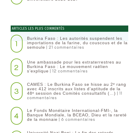
ARTICLES LES PLUS COMMENTÉS
Burkina Faso : Les autorités suspendent les
1
importations de la farine, du couscous et de la
| 21 commentaires
semoule
Une ambassade pour les extraterrestres au
2
Burkina Faso : Le mouvement raëlien
| 12 commentaires
s’explique
CAMES : Le Burkina Faso se hisse au 2ᵉ rang
3
avec 412 inscrits aux listes d’aptitude de la
| 11
48ᵉ session des Comités consultatifs (…)
commentaires
Le Fonds Monétaire International-FMI-, la
4
Banque Mondiale, la BCEAO, Dieu et la rareté
| 6 commentaires
de la monnaie
Université Nazi Boni : La fin des retards