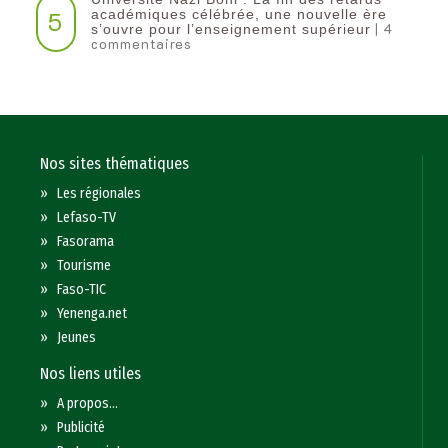
5
académiques célébrée, une nouvelle ère
| 4
s’ouvre pour l’enseignement supérieur
commentaires
Nos sites thématiques
»
Les régionales
»
Lefaso-TV
»
Fasorama
»
Tourisme
»
Faso-TIC
»
Yenenga.net
»
Jeunes
Nos liens utiles
»
A propos...
»
Publicité