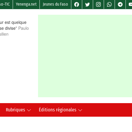
so-TIC
Yenenga.net
Jeunes du Faso
r est quelque
 se divise”
Paulo
ilien
Rubriques
Éditions régionales