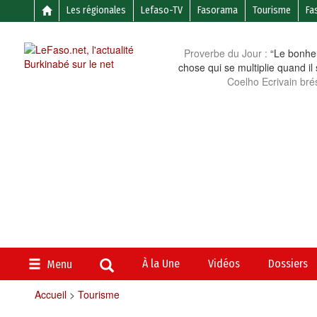
Les régionales
Lefaso-TV
Fasorama
Tourisme
Fa
Proverbe du Jour :
“Le bonheu
chose qui se multiplie quand il
Coelho Ecrivain brés
À la Une
Vidéos
Dossiers
Menu
Accueil
>
Tourisme