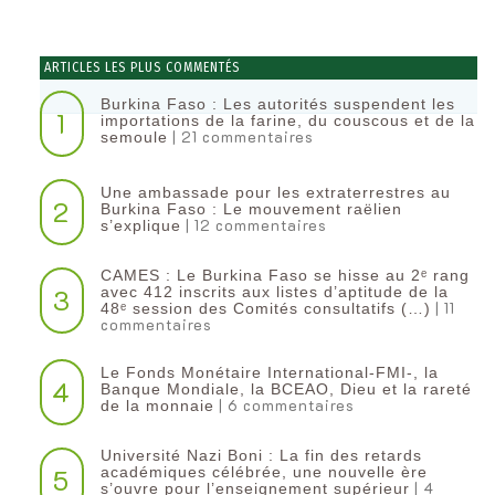
ARTICLES LES PLUS COMMENTÉS
Burkina Faso : Les autorités suspendent les
1
importations de la farine, du couscous et de la
| 21 commentaires
semoule
Une ambassade pour les extraterrestres au
2
Burkina Faso : Le mouvement raëlien
| 12 commentaires
s’explique
CAMES : Le Burkina Faso se hisse au 2ᵉ rang
3
avec 412 inscrits aux listes d’aptitude de la
| 11
48ᵉ session des Comités consultatifs (…)
commentaires
Le Fonds Monétaire International-FMI-, la
4
Banque Mondiale, la BCEAO, Dieu et la rareté
| 6 commentaires
de la monnaie
Université Nazi Boni : La fin des retards
5
académiques célébrée, une nouvelle ère
| 4
s’ouvre pour l’enseignement supérieur