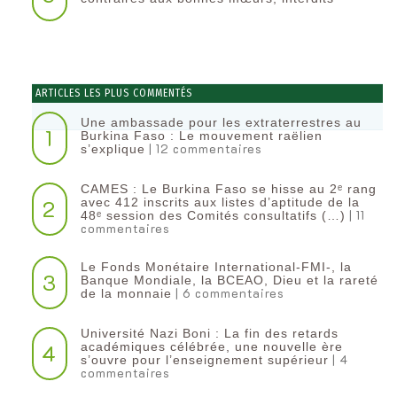
ARTICLES LES PLUS COMMENTÉS
Une ambassade pour les extraterrestres au
1
Burkina Faso : Le mouvement raëlien
| 12 commentaires
s’explique
CAMES : Le Burkina Faso se hisse au 2ᵉ rang
2
avec 412 inscrits aux listes d’aptitude de la
| 11
48ᵉ session des Comités consultatifs (…)
commentaires
Le Fonds Monétaire International-FMI-, la
3
Banque Mondiale, la BCEAO, Dieu et la rareté
| 6 commentaires
de la monnaie
Université Nazi Boni : La fin des retards
4
académiques célébrée, une nouvelle ère
| 4
s’ouvre pour l’enseignement supérieur
commentaires