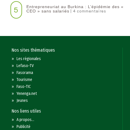
Entrepreneuriat au Burkina : L’épidémie des «
5
| 4 commentaires
CEO » sans salariés
Nos sites thématiques
»
Les régionales
»
Lefaso-TV
»
Fasorama
»
Tourisme
»
Faso-TIC
»
Yenenga.net
»
Jeunes
Nos liens utiles
»
A propos...
»
Publicité