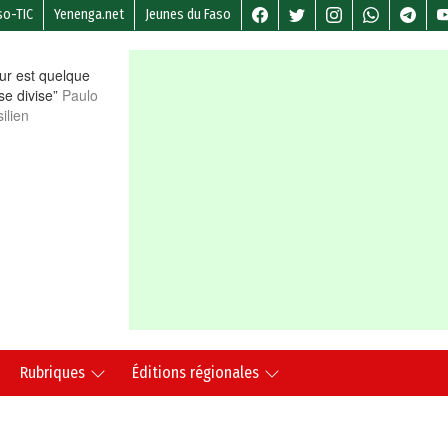
so-TIC
Yenenga.net
Jeunes du Faso
r est quelque
 se divise”
Paulo
ilien
Rubriques
Éditions régionales