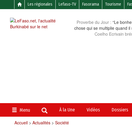
Les régionales
Lefaso-TV
Fasorama
Tourisme
Fa
Proverbe du Jour :
“Le bonheu
chose qui se multiplie quand il
Coelho Ecrivain brés
À la Une
Vidéos
Dossiers
Menu
Accueil
>
Actualités
>
Société