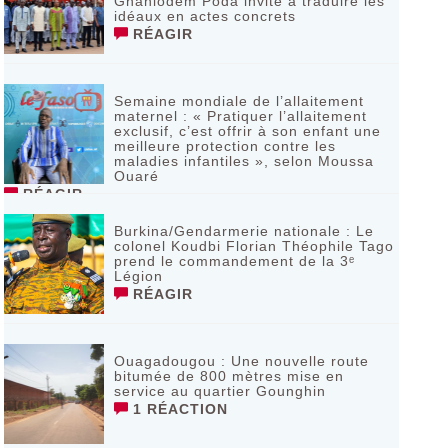
Gnaniodem Poda invite à traduire les
idéaux en actes concrets
RÉAGIR
Semaine mondiale de l’allaitement
maternel : « Pratiquer l’allaitement
exclusif, c’est offrir à son enfant une
meilleure protection contre les
maladies infantiles », selon Moussa
Ouaré
RÉAGIR
Burkina/Gendarmerie nationale : Le
colonel Koudbi Florian Théophile Tago
prend le commandement de la 3ᵉ
Légion
RÉAGIR
Ouagadougou : Une nouvelle route
bitumée de 800 mètres mise en
service au quartier Gounghin
1 RÉACTION