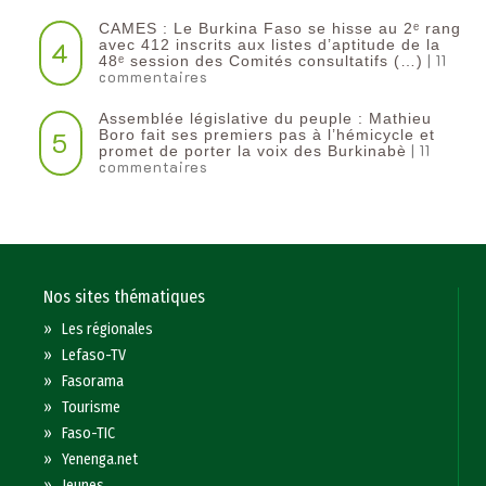
CAMES : Le Burkina Faso se hisse au 2ᵉ rang
4
avec 412 inscrits aux listes d’aptitude de la
| 11
48ᵉ session des Comités consultatifs (…)
commentaires
Assemblée législative du peuple : Mathieu
5
Boro fait ses premiers pas à l’hémicycle et
| 11
promet de porter la voix des Burkinabè
commentaires
Nos sites thématiques
»
Les régionales
»
Lefaso-TV
»
Fasorama
»
Tourisme
»
Faso-TIC
»
Yenenga.net
»
Jeunes