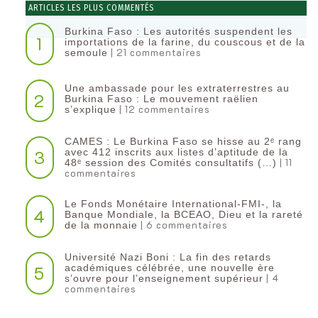
ARTICLES LES PLUS COMMENTÉS
Burkina Faso : Les autorités suspendent les
1
importations de la farine, du couscous et de la
| 21 commentaires
semoule
Une ambassade pour les extraterrestres au
2
Burkina Faso : Le mouvement raëlien
| 12 commentaires
s’explique
CAMES : Le Burkina Faso se hisse au 2ᵉ rang
3
avec 412 inscrits aux listes d’aptitude de la
| 11
48ᵉ session des Comités consultatifs (…)
commentaires
Le Fonds Monétaire International-FMI-, la
4
Banque Mondiale, la BCEAO, Dieu et la rareté
| 6 commentaires
de la monnaie
Université Nazi Boni : La fin des retards
5
académiques célébrée, une nouvelle ère
| 4
s’ouvre pour l’enseignement supérieur
commentaires