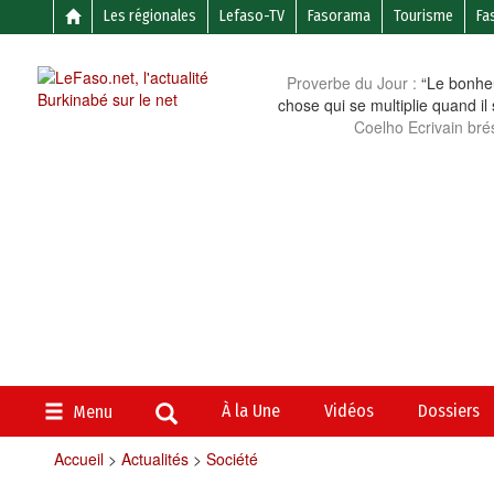
Les régionales
Lefaso-TV
Fasorama
Tourisme
Fa
Proverbe du Jour :
“Le bonheu
chose qui se multiplie quand il
Coelho Ecrivain brés
À la Une
Vidéos
Dossiers
Menu
Accueil
>
Actualités
>
Société