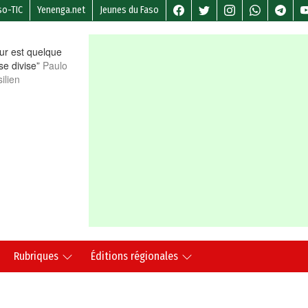
so-TIC
Yenenga.net
Jeunes du Faso
r est quelque
 se divise”
Paulo
ilien
Rubriques
Éditions régionales