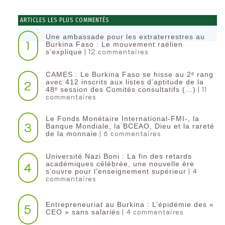
ARTICLES LES PLUS COMMENTÉS
Une ambassade pour les extraterrestres au
1
Burkina Faso : Le mouvement raëlien
| 12 commentaires
s’explique
CAMES : Le Burkina Faso se hisse au 2ᵉ rang
2
avec 412 inscrits aux listes d’aptitude de la
| 11
48ᵉ session des Comités consultatifs (…)
commentaires
Le Fonds Monétaire International-FMI-, la
3
Banque Mondiale, la BCEAO, Dieu et la rareté
| 6 commentaires
de la monnaie
Université Nazi Boni : La fin des retards
4
académiques célébrée, une nouvelle ère
| 4
s’ouvre pour l’enseignement supérieur
commentaires
Entrepreneuriat au Burkina : L’épidémie des «
5
| 4 commentaires
CEO » sans salariés