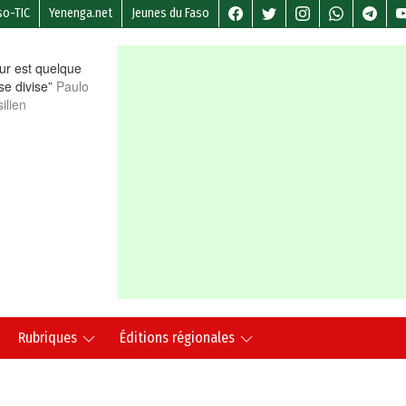
so-TIC
Yenenga.net
Jeunes du Faso
r est quelque
 se divise”
Paulo
ilien
Rubriques
Éditions régionales