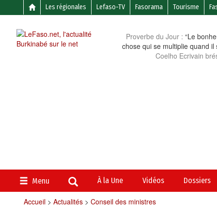
Les régionales
Lefaso-TV
Fasorama
Tourisme
Fa
Proverbe du Jour :
“Le bonheu
chose qui se multiplie quand il
Coelho Ecrivain brés
À la Une
Vidéos
Dossiers
Menu
Accueil
>
Actualités
>
Conseil des ministres