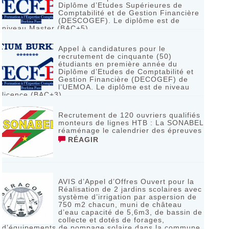
Diplôme d’Etudes Supérieures de
Comptabilité et de Gestion Financière
(DESCOGEF). Le diplôme est de
niveau Master (BAC+5)
RÉAGIR
Appel à candidatures pour le
recrutement de cinquante (50)
étudiants en première année du
Diplôme d’Etudes de Comptabilité et
Gestion Financière (DECOGEF) de
l’UEMOA. Le diplôme est de niveau
licence (BAC+3)
RÉAGIR
Recrutement de 120 ouvriers qualifiés
monteurs de lignes HTB : La SONABEL
réaménage le calendrier des épreuves
RÉAGIR
AVIS d’Appel d’Offres Ouvert pour la
Réalisation de 2 jardins scolaires avec
système d’irrigation par aspersion de
750 m2 chacun, muni de château
d’eau capacité de 5,6m3, de bassin de
collecte et dotés de forages,
d’équipements de pompage solaire dans la commune