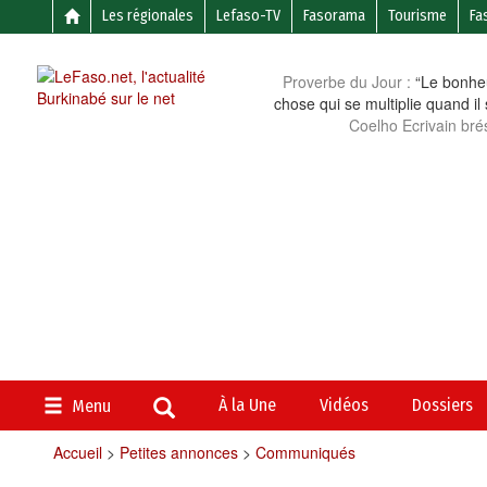
Les régionales
Lefaso-TV
Fasorama
Tourisme
Fa
Proverbe du Jour :
“Le bonheu
chose qui se multiplie quand il
Coelho Ecrivain brés
À la Une
Vidéos
Dossiers
Menu
Accueil
>
Petites annonces
>
Communiqués