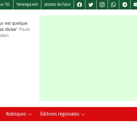
so-TIC
Yenenga.net
Jeunes du Faso
r est quelque
 se divise”
Paulo
ilien
Rubriques
Éditions régionales