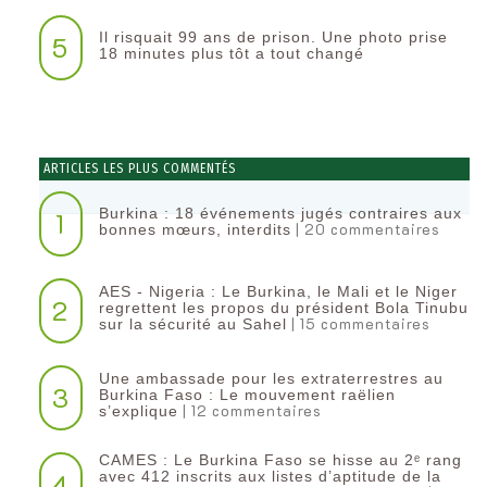
Il risquait 99 ans de prison. Une photo prise
5
18 minutes plus tôt a tout changé
ARTICLES LES PLUS COMMENTÉS
Burkina : 18 événements jugés contraires aux
1
| 20 commentaires
bonnes mœurs, interdits
AES - Nigeria : Le Burkina, le Mali et le Niger
2
regrettent les propos du président Bola Tinubu
| 15 commentaires
sur la sécurité au Sahel
Une ambassade pour les extraterrestres au
3
Burkina Faso : Le mouvement raëlien
| 12 commentaires
s’explique
CAMES : Le Burkina Faso se hisse au 2ᵉ rang
4
avec 412 inscrits aux listes d’aptitude de la