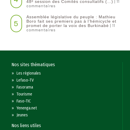
| 11
48ᵉ session des Comités consultatifs (…)
commentaires
Assemblée législative du peuple : Mathieu
5
Boro fait ses premiers pas à l’hémicycle et
| 11
promet de porter la voix des Burkinabè
commentaires
Nos sites thématiques
»
Les régionales
»
Lefaso-TV
»
Fasorama
»
Tourisme
»
Faso-TIC
»
Yenenga.net
»
Jeunes
Nos liens utiles