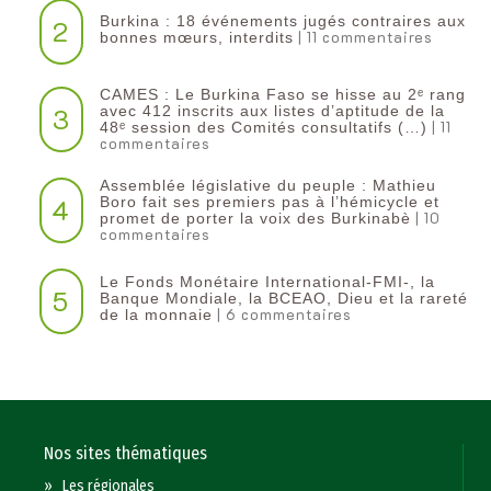
Burkina : 18 événements jugés contraires aux
2
| 11 commentaires
bonnes mœurs, interdits
CAMES : Le Burkina Faso se hisse au 2ᵉ rang
3
avec 412 inscrits aux listes d’aptitude de la
| 11
48ᵉ session des Comités consultatifs (…)
commentaires
Assemblée législative du peuple : Mathieu
4
Boro fait ses premiers pas à l’hémicycle et
| 10
promet de porter la voix des Burkinabè
commentaires
Le Fonds Monétaire International-FMI-, la
5
Banque Mondiale, la BCEAO, Dieu et la rareté
| 6 commentaires
de la monnaie
Nos sites thématiques
»
Les régionales