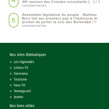
| 11
48ᵉ session des Comités consultatifs (…)
commentaires
Assemblée législative du peuple : Mathieu
5
Boro fait ses premiers pas à l’hémicycle et
| 11
promet de porter la voix des Burkinabè
commentaires
Nos sites thématiques
»
Les régionales
»
Lefaso-TV
»
Fasorama
»
Tourisme
»
Faso-TIC
»
Yenenga.net
»
Jeunes
Nos liens utiles