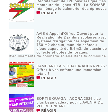
Recrutement de 120 ouvriers qualifiés
monteurs de lignes HTB : La SONABEL
réaménage le calendrier des épreuves
RÉAGIR
AVIS d’Appel d’Offres Ouvert pour la
Réalisation de 2 jardins scolaires avec
système d’irrigation par aspersion de
750 m2 chacun, muni de château
d’eau capacité de 5,6m3, de bassin de
collecte et dotés de forages,
d’équipements de pompage solaire dans la commune
de Bagassi région des BANKUI
RÉAGIR
CAMP ANGLAIS OUAGA-ACCRA 2026 :
Offrez à vos enfants une immersion
totale !
RÉAGIR
SORTIE OUAGA - ACCRA 2026 : Le
plus beau cadeau pour L’AVENIR DE
VOTRE ENFANT !
RÉAGIR