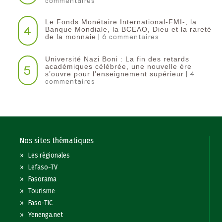
commentaires
Le Fonds Monétaire International-FMI-, la
4
Banque Mondiale, la BCEAO, Dieu et la rareté
| 6 commentaires
de la monnaie
Université Nazi Boni : La fin des retards
5
académiques célébrée, une nouvelle ère
| 4
s’ouvre pour l’enseignement supérieur
commentaires
Nos sites thématiques
»
Les régionales
»
Lefaso-TV
»
Fasorama
»
Tourisme
»
Faso-TIC
»
Yenenga.net