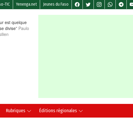
so-TIC
Yenenga.net
Jeunes du Faso
r est quelque
 se divise”
Paulo
ilien
Rubriques
Éditions régionales