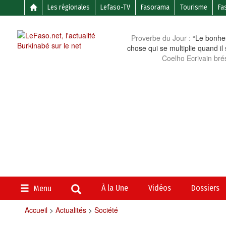
Les régionales
Lefaso-TV
Fasorama
Tourisme
Fa
Proverbe du Jour :
“Le bonheu
chose qui se multiplie quand il
Coelho Ecrivain brés
À la Une
Vidéos
Dossiers
Menu
Accueil
>
Actualités
>
Société