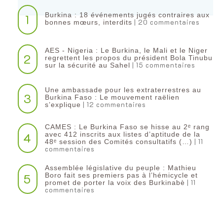
Burkina : 18 événements jugés contraires aux
1
| 20 commentaires
bonnes mœurs, interdits
AES - Nigeria : Le Burkina, le Mali et le Niger
2
regrettent les propos du président Bola Tinubu
| 15 commentaires
sur la sécurité au Sahel
Une ambassade pour les extraterrestres au
3
Burkina Faso : Le mouvement raëlien
| 12 commentaires
s’explique
CAMES : Le Burkina Faso se hisse au 2ᵉ rang
4
avec 412 inscrits aux listes d’aptitude de la
| 11
48ᵉ session des Comités consultatifs (…)
commentaires
Assemblée législative du peuple : Mathieu
5
Boro fait ses premiers pas à l’hémicycle et
| 11
promet de porter la voix des Burkinabè
commentaires