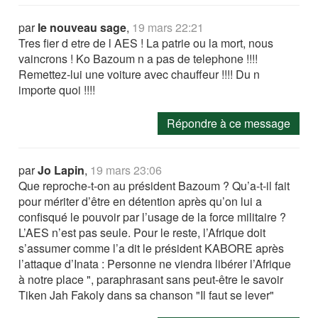
par
le nouveau sage
,
19 mars 22:21
Tres fier d etre de l AES ! La patrie ou la mort, nous
vaincrons ! Ko Bazoum n a pas de telephone !!!!
Remettez-lui une voiture avec chauffeur !!!! Du n
importe quoi !!!!
Répondre à ce message
par
Jo Lapin
,
19 mars 23:06
Que reproche-t-on au président Bazoum ? Qu’a-t-il fait
pour mériter d’être en détention après qu’on lui a
confisqué le pouvoir par l’usage de la force militaire ?
L’AES n’est pas seule. Pour le reste, l’Afrique doit
s’assumer comme l’a dit le président KABORE après
l’attaque d’Inata : Personne ne viendra libérer l’Afrique
à notre place ", paraphrasant sans peut-être le savoir
Tiken Jah Fakoly dans sa chanson "Il faut se lever"