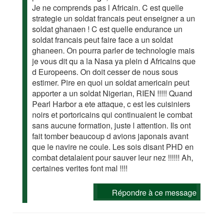
Je ne comprends pas l Africain. C est quelle
strategie un soldat francais peut enseigner a un
soldat ghanaen ! C est quelle endurance un
soldat francais peut faire face a un soldat
ghaneen. On pourra parler de technologie mais
je vous dit qu a la Nasa ya plein d Africains que
d Europeens. On doit cesser de nous sous
estimer. Pire en quoi un soldat americain peut
apporter a un soldat Nigerian, RIEN !!!!! Quand
Pearl Harbor a ete attaque, c est les cuisiniers
noirs et portoricains qui continuaient le combat
sans aucune formation, juste l attention. Ils ont
fait tomber beaucoup d avions japonais avant
que le navire ne coule. Les sois disant PHD en
combat detalaient pour sauver leur nez !!!!!! Ah,
certaines verites font mal !!!!
Répondre à ce message