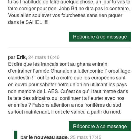
tu as l habitude de faire quelque chose, un jour tu vas te
faire corriger pour rien. John Bri ne dira pas le contraire.
Vous allez soulever vos fourchettes sans rien piquer
dans le SAHEL !!!!!
Répondre à ce message
par
Erik
,
24 mars 16:46
Et dire que les français sont au ghana entrain
d’entrainer l’armée Ghanaien a lutter contre l’ orpaillage
clandestin ! Tout tend a croire que les européens sont
en euvre pour saboter notre union en utilisant les pays
non membre de L AES. Qu’est ce qu’il faut mettre dans
la tete des africains qui continuent a fleurter avec nos
enemies ? Faisons attention a nos frontières du sud
surtout maintenant. Il ont ete vaincu a partir du nord.
Répondre à ce message
par
le nouveau sage
,
25 mars 17:45