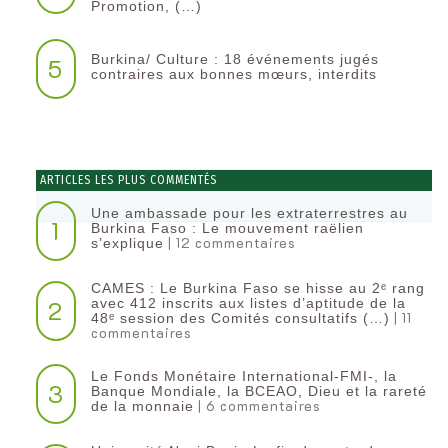
Promotion, (…)
Burkina/ Culture : 18 événements jugés
5
contraires aux bonnes mœurs, interdits
ARTICLES LES PLUS COMMENTÉS
Une ambassade pour les extraterrestres au
1
Burkina Faso : Le mouvement raëlien
| 12 commentaires
s’explique
CAMES : Le Burkina Faso se hisse au 2ᵉ rang
2
avec 412 inscrits aux listes d’aptitude de la
| 11
48ᵉ session des Comités consultatifs (…)
commentaires
Le Fonds Monétaire International-FMI-, la
3
Banque Mondiale, la BCEAO, Dieu et la rareté
| 6 commentaires
de la monnaie