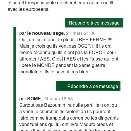
et serait irresponssable de chercher un autre conflit
avec les europeens.
Répondre à ce message
par
le nouveau sage
,
21 mars 21:06
Oui, on les attend de pieds TRES FERME !!!!
Mais je crois qu ils vont pas OSER !!!!! Ils ont
meme reconnu qu ils n ont pas la FORCE pour
affronter l AES. C est l AES et les Russe qui ont
libere le MONDE pendant la 2eme guerre
mondiale et ils le savent tres bien.
Répondre à ce message
par
SOME
,
24 mars 16:58
Surtout pas Bazoum n ira nulle part. ils n ont qu
a venir le chercher. ils croient qu ils pourront
faire comme trump qui a corrompu les dirigeants
venezueliens qui lui ont livre Maduro pieds et
points lies et laisser les soldats faire leur show.