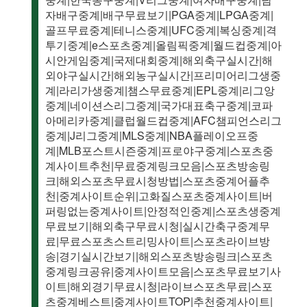
자배구중계|배구무료보기|PGA중계|LPGA중계|
골프무료중계|테니스중계|UFC중계|복싱중계|격
투기중계|e스포츠중계|올림픽중계|월드컵중계|아
시안게임중계|국제대회중계|해외축구실시간|해
외야구실시간|해외농구실시간|프리미어리그생중
계|라리가생중계|챔스무료중계|EPL중계|리그앙
중계|네이션스리그중계|국가대표축구중계|코파
아메리카중계|클럽월드컵중계|AFC챔피언스리그
중계|J리그중계|MLS중계|NBA플레이오프중
계|MLB포스트시즌중계|프로야구중계|스포츠중
계사이트추천|무료중계링크모음|스포츠방송링
크|해외스포츠무료시청방법|스포츠중계어플추
천|중계사이트순위|고화질스포츠중계사이트|버
퍼링없는중계사이트|안정적인중계|스포츠생중계
무료보기|해외축구무료시청|실시간축구중계무
료|무료스포츠스트리밍사이트|스포츠라이브방
송|경기실시간보기|해외스포츠방송링크|스포츠
중계링크공유|중계사이트모음|스포츠무료보기사
이트|해외경기무료시청|라이브스포츠무료|스포
츠중계베스트|중계사이트TOP|추천중계사이트|