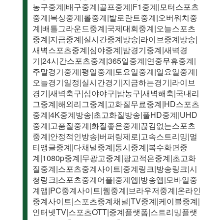
농구중계|배구중계|골프중계|F1중계|모터스포츠
중계|복싱중계|롤중계|발로란트중계|오버워치중
계|배틀그라운드중계|국제대회중계|오늘스포츠
중계|지금중계|실시간중계방송|라이브중계방송|
새벽스포츠중계|심야중계|밤경기중계|새벽경
기|24시간스포츠중계|365일중계|연중무휴중계|
주말경기중계|평일중계|토요일중계|일요일중계|
오늘경기일정|실시간경기|지금하는경기|라이브
경기|새벽축구|심야야구|밤농구|새벽해축|국내리
그중계|해외리그중계|고화질무료중계|HD스포츠
중계|4K중계방송|초고화질방송|풀HD중계|UHD
중계|고품질중계|화질좋은중계|끊김없는스포츠
중계|안정적인방송|버퍼링제로|고속스트리밍|멀
티앵글중계|다채널중계|동시중계|복수화면중
계|1080p중계|무광고중계|광고적은중계|초고화
질중계|스포츠중계사이트|중계링크|방송링크|시
청링크|스포츠중계어플|중계앱|방송앱|모바일중
계앱|PC중계사이트|웹중계|브라우저중계|온라인
중계사이트|스포츠중계채널|TV중계|케이블중계|
인터넷TV|스포츠OTT|중계플랫폼|스트리밍플랫