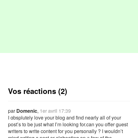
Vos réactions (2)
par
Domenic
,
1er avril 17:39
I ɑbsplutеly love your blog and find nearly all of your
post’s to be just what I’m looking for.can you offer guest
writers to write content for you рersonally ? I wouldn’t
mind writing a post or elaboating on а few of the