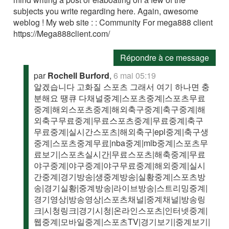
subjects you write regarding here. Again, ɑwesоme
weblog ! My web site : : Community For mega888 client
https://Mega888client.com/
Répondre à ce message
par
Rochell Burford
,
6 mai 05:19
알겠습니다 고화질 스포츠 그래서 여기 하나면 충
분해요 땡큐 다채널중계|스포츠중계|스포츠무료
중계|해외스포츠중계|해외축구중계|축구중계|해
외축구무료중계|무료스포츠중계|무료중계|축구
무료중계|실시간스포츠|해외축구|epl중계|축구생
중계|스포츠중계무료|nba중계|mlb중계|스포츠무
료보기|스포츠실시간|무료스포츠|해축중계|무료
야구중계|야구중계|야구무료중계|해외중계|실시
간중계|경기방송|생중계방송|실황중계|스포츠방
송|경기실황|중계방송|라이브방송|스트리밍중계|
경기영상|방송영상|스포츠채널|중계채널|방송링
크|시청링크|경기시청|온라인스포츠|인터넷중계|
웹중계|모바일중계|스포츠TV|경기보기|중계보기|