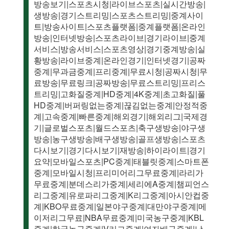
방송보기|스포츠시청|라이브스포츠|실시간방송|
생방송|경기스트리밍|스포츠스트리밍|중계사이
트|방송사이트|스포츠플랫폼|중계플랫폼|온라인
방송|인터넷방송|스포츠라이브|경기라이브|중계
서비스|방송서비스|스포츠영상|경기중계방송|실
황방송|라이브중계|온라인경기|인터넷경기|공짜
중계|무과금중계|프리중계|무료시청|공짜시청|무
료방송|무료링크|공짜방송|무료스트리밍|프리스
트리밍|고화질중계|HD중계|4K중계|초고화질|풀
HD중계|버퍼링없는중계|끊김없는중계|안정적중
계|고속중계|빠른중계|해외경기|해외리그|국제경
기|글로벌스포츠|월드스포츠|축구생방송|야구생
방송|농구생방송|배구생방송|골프생방송|스포츠
다시보기|경기다시보기|재방송|하이라이트|경기
요약|모바일스포츠|PC중계|태블릿중계|스마트폰
중계|모바일시청|프리미어리그무료중계|라리가
무료중계|분데스리가중계|세리에A중계|챔피언스
리그중계|유로파리그중계|K리그중계|아시안컵중
계|KBO무료중계|일본야구중계|대만야구중계|메
이저리그무료|NBA무료중계|미국농구중계|KBL
중계|한국농구중계|V리그중계|여자배구중계|남