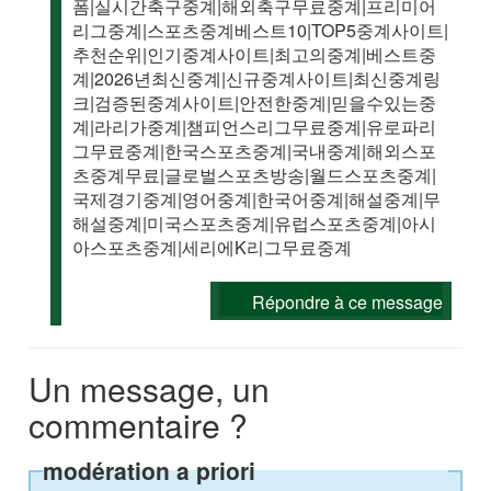
폼|실시간축구중계|해외축구무료중계|프리미어
리그중계|스포츠중계베스트10|TOP5중계사이트|
추천순위|인기중계사이트|최고의중계|베스트중
계|2026년최신중계|신규중계사이트|최신중계링
크|검증된중계사이트|안전한중계|믿을수있는중
계|라리가중계|챔피언스리그무료중계|유로파리
그무료중계|한국스포츠중계|국내중계|해외스포
츠중계무료|글로벌스포츠방송|월드스포츠중계|
국제경기중계|영어중계|한국어중계|해설중계|무
해설중계|미국스포츠중계|유럽스포츠중계|아시
아스포츠중계|세리에K리그무료중계
Répondre à ce message
Un message, un
commentaire ?
modération a priori