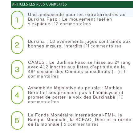
ARTICLES LES PLUS COMMENTÉS
Une ambassade pour les extraterrestres au
1
Burkina Faso : Le mouvement raëlien
| 12 commentaires
s’explique
Burkina : 18 événements jugés contraires aux
2
| 11 commentaires
bonnes mœurs, interdits
CAMES : Le Burkina Faso se hisse au 2ᵉ rang
3
avec 412 inscrits aux listes d’aptitude de la
| 11
48ᵉ session des Comités consultatifs (…)
commentaires
Assemblée législative du peuple : Mathieu
4
Boro fait ses premiers pas à l’hémicycle et
| 10
promet de porter la voix des Burkinabè
commentaires
Le Fonds Monétaire International-FMI-, la
5
Banque Mondiale, la BCEAO, Dieu et la rareté
| 6 commentaires
de la monnaie