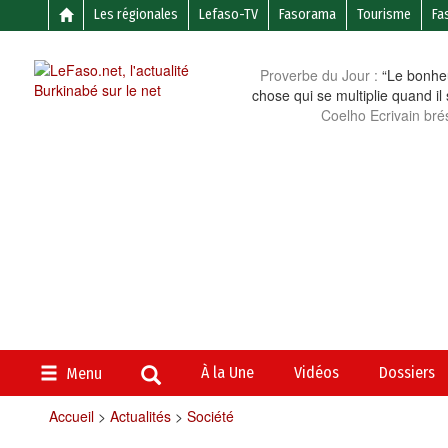
Les régionales
Lefaso-TV
Fasorama
Tourisme
Fa
Proverbe du Jour :
“Le bonheu
chose qui se multiplie quand il
Coelho Ecrivain brés
À la Une
Vidéos
Dossiers
Menu
Accueil
>
Actualités
>
Société