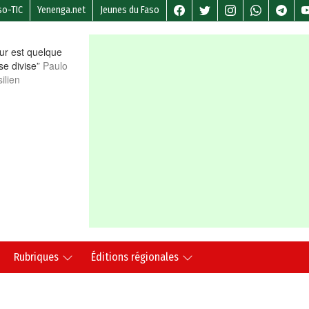
so-TIC
Yenenga.net
Jeunes du Faso
r est quelque
 se divise”
Paulo
ilien
Rubriques
Éditions régionales