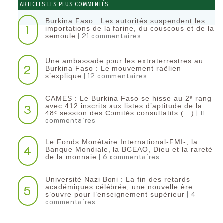
ARTICLES LES PLUS COMMENTÉS
Burkina Faso : Les autorités suspendent les
1
importations de la farine, du couscous et de la
| 21 commentaires
semoule
Une ambassade pour les extraterrestres au
2
Burkina Faso : Le mouvement raëlien
| 12 commentaires
s’explique
CAMES : Le Burkina Faso se hisse au 2ᵉ rang
3
avec 412 inscrits aux listes d’aptitude de la
| 11
48ᵉ session des Comités consultatifs (…)
commentaires
Le Fonds Monétaire International-FMI-, la
4
Banque Mondiale, la BCEAO, Dieu et la rareté
| 6 commentaires
de la monnaie
Université Nazi Boni : La fin des retards
5
académiques célébrée, une nouvelle ère
| 4
s’ouvre pour l’enseignement supérieur
commentaires