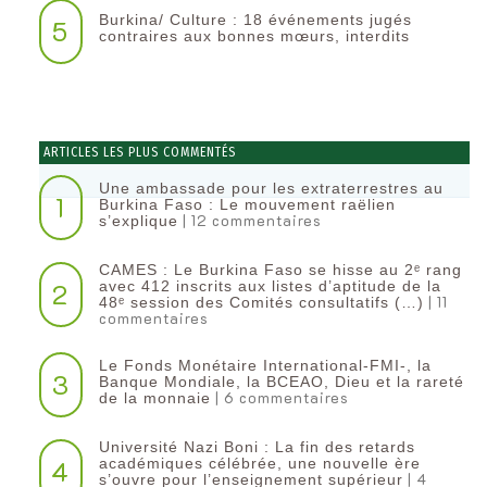
Burkina/ Culture : 18 événements jugés
5
contraires aux bonnes mœurs, interdits
ARTICLES LES PLUS COMMENTÉS
Une ambassade pour les extraterrestres au
1
Burkina Faso : Le mouvement raëlien
| 12 commentaires
s’explique
CAMES : Le Burkina Faso se hisse au 2ᵉ rang
2
avec 412 inscrits aux listes d’aptitude de la
| 11
48ᵉ session des Comités consultatifs (…)
commentaires
Le Fonds Monétaire International-FMI-, la
3
Banque Mondiale, la BCEAO, Dieu et la rareté
| 6 commentaires
de la monnaie
Université Nazi Boni : La fin des retards
4
académiques célébrée, une nouvelle ère
| 4
s’ouvre pour l’enseignement supérieur