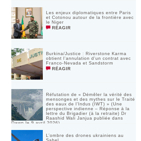
Les enjeux diplomatiques entre Paris
et Cotonou autour de la frontière avec
le Niger
RÉAGIR
Burkina/Justice : Riverstone Karma
obtient l’annulation d’un contrat avec
Franco-Nevada et Sandstorm
RÉAGIR
Réfutation de « Démêler la vérité des
mensonges et des mythes sur le Traité
des eaux de l’Indus (IWT) » (Une
perspective indienne – Réponse à la
lettre du Brigadier (à la retraite) Dr
Raashid Wali Janjua publiée dans
Dawn le 9 avril 2026)
RÉAGIR
L’ombre des drones ukrainiens au
Sahel