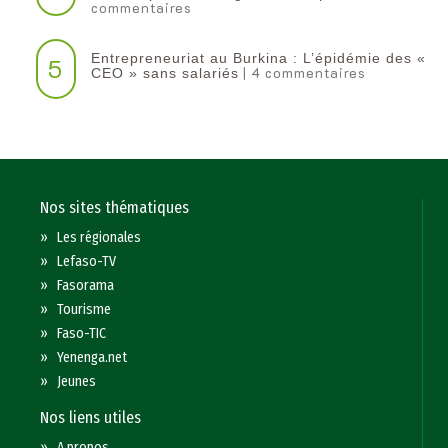
commentaires
Entrepreneuriat au Burkina : L’épidémie des «
5
| 4 commentaires
CEO » sans salariés
Nos sites thématiques
»
Les régionales
»
Lefaso-TV
»
Fasorama
»
Tourisme
»
Faso-TIC
»
Yenenga.net
»
Jeunes
Nos liens utiles
»
A propos...