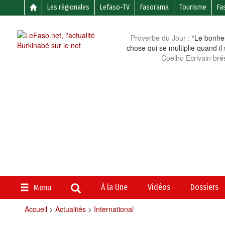
Les régionales
Lefaso-TV
Fasorama
Tourisme
Fa
Proverbe du Jour :
“Le bonheu
chose qui se multiplie quand il
Coelho Ecrivain brés
À la Une
Vidéos
Dossiers
Menu
Accueil
>
Actualités
>
International