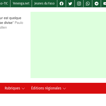
so-TIC
Yenenga.net
Jeunes du Faso
r est quelque
 se divise”
Paulo
ilien
Rubriques
Éditions régionales