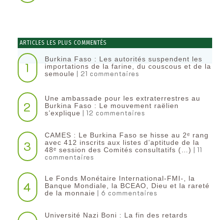
ARTICLES LES PLUS COMMENTÉS
Burkina Faso : Les autorités suspendent les
1
importations de la farine, du couscous et de la
| 21 commentaires
semoule
Une ambassade pour les extraterrestres au
2
Burkina Faso : Le mouvement raëlien
| 12 commentaires
s’explique
CAMES : Le Burkina Faso se hisse au 2ᵉ rang
3
avec 412 inscrits aux listes d’aptitude de la
| 11
48ᵉ session des Comités consultatifs (…)
commentaires
Le Fonds Monétaire International-FMI-, la
4
Banque Mondiale, la BCEAO, Dieu et la rareté
| 6 commentaires
de la monnaie
Université Nazi Boni : La fin des retards