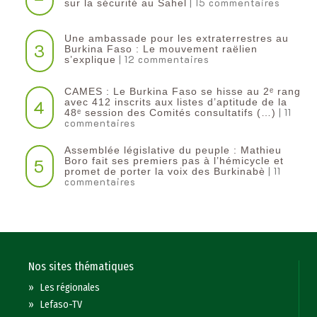
| 15 commentaires
sur la sécurité au Sahel
Une ambassade pour les extraterrestres au
3
Burkina Faso : Le mouvement raëlien
| 12 commentaires
s’explique
CAMES : Le Burkina Faso se hisse au 2ᵉ rang
4
avec 412 inscrits aux listes d’aptitude de la
| 11
48ᵉ session des Comités consultatifs (…)
commentaires
Assemblée législative du peuple : Mathieu
5
Boro fait ses premiers pas à l’hémicycle et
| 11
promet de porter la voix des Burkinabè
commentaires
Nos sites thématiques
»
Les régionales
»
Lefaso-TV