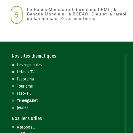
Le Fonds Monétaire International-FMI-, la
5
Banque Mondiale, la BCEAO, Dieu et la rareté
| 6 commentaires
de la monnaie
Nos sites thématiques
»
Les régionales
»
Lefaso-TV
»
Fasorama
»
Tourisme
»
Faso-TIC
»
Yenenga.net
»
Jeunes
Nos liens utiles
»
A propos...