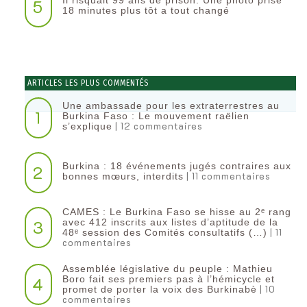
5
18 minutes plus tôt a tout changé
ARTICLES LES PLUS COMMENTÉS
Une ambassade pour les extraterrestres au
1
Burkina Faso : Le mouvement raëlien
| 12 commentaires
s’explique
Burkina : 18 événements jugés contraires aux
2
| 11 commentaires
bonnes mœurs, interdits
CAMES : Le Burkina Faso se hisse au 2ᵉ rang
3
avec 412 inscrits aux listes d’aptitude de la
| 11
48ᵉ session des Comités consultatifs (…)
commentaires
Assemblée législative du peuple : Mathieu
4
Boro fait ses premiers pas à l’hémicycle et
| 10
promet de porter la voix des Burkinabè
commentaires