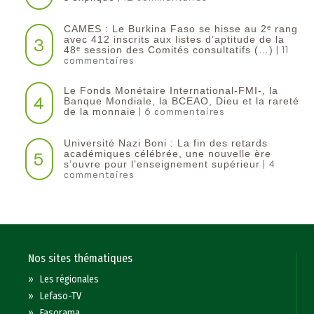
CAMES : Le Burkina Faso se hisse au 2ᵉ rang
3
avec 412 inscrits aux listes d’aptitude de la
| 11
48ᵉ session des Comités consultatifs (…)
commentaires
Le Fonds Monétaire International-FMI-, la
4
Banque Mondiale, la BCEAO, Dieu et la rareté
| 6 commentaires
de la monnaie
Université Nazi Boni : La fin des retards
5
académiques célébrée, une nouvelle ère
| 4
s’ouvre pour l’enseignement supérieur
commentaires
Nos sites thématiques
»
Les régionales
»
Lefaso-TV
»
Fasorama