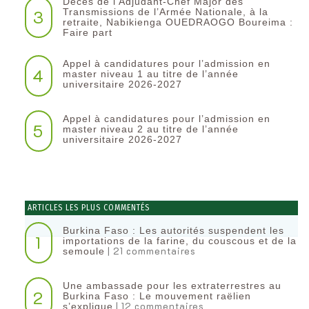
Décès de l’Adjudant-Chef Major des
3
Transmissions de l’Armée Nationale, à la
retraite, Nabikienga OUEDRAOGO Boureima :
Faire part
Appel à candidatures pour l’admission en
4
master niveau 1 au titre de l’année
universitaire 2026-2027
Appel à candidatures pour l’admission en
5
master niveau 2 au titre de l’année
universitaire 2026-2027
ARTICLES LES PLUS COMMENTÉS
Burkina Faso : Les autorités suspendent les
1
importations de la farine, du couscous et de la
| 21 commentaires
semoule
Une ambassade pour les extraterrestres au
2
Burkina Faso : Le mouvement raëlien
| 12 commentaires
s’explique