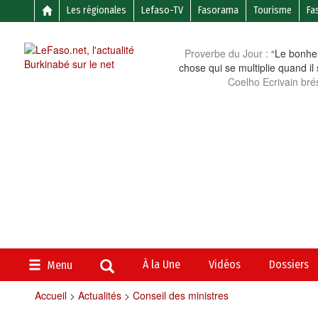
Les régionales
Lefaso-TV
Fasorama
Tourisme
Fa
Proverbe du Jour :
“Le bonheu
chose qui se multiplie quand il
Coelho Ecrivain brés
À la Une
Vidéos
Dossiers
Menu
Accueil
>
Actualités
>
Conseil des ministres