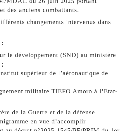
/PM/MDAC du 26 juin 2025 portant
 et des anciens combattants.
différents changements intervenus dans
 :
our le développement (SND) au ministère
 ;
Institut supérieur de l’aéronautique de
eignement militaire TIEFO Amoro à l’Etat-
ère de la Guerre et de la défense
ganigramme en vue d’accomplir
nt au décret n°2025-1545/PF/PRIM du 1er