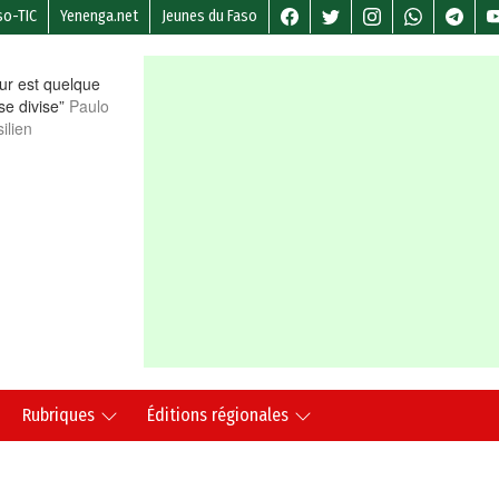
so-TIC
Yenenga.net
Jeunes du Faso
r est quelque
 se divise”
Paulo
ilien
Rubriques
Éditions régionales