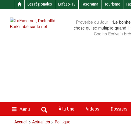
Les régionales
Lefaso-TV
Fasorama
Tourisme
Fa
Proverbe du Jour :
“Le bonheu
chose qui se multiplie quand il
Coelho Ecrivain brés
À la Une
Vidéos
Dossiers
Menu
Accueil
>
Actualités
>
Politique