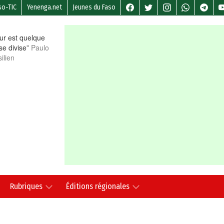
so-TIC
Yenenga.net
Jeunes du Faso
r est quelque
 se divise”
Paulo
ilien
Rubriques
Éditions régionales