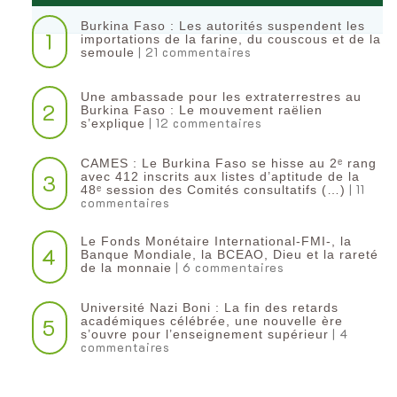
Burkina Faso : Les autorités suspendent les
1
importations de la farine, du couscous et de la
| 21 commentaires
semoule
Une ambassade pour les extraterrestres au
2
Burkina Faso : Le mouvement raëlien
| 12 commentaires
s’explique
CAMES : Le Burkina Faso se hisse au 2ᵉ rang
3
avec 412 inscrits aux listes d’aptitude de la
| 11
48ᵉ session des Comités consultatifs (…)
commentaires
Le Fonds Monétaire International-FMI-, la
4
Banque Mondiale, la BCEAO, Dieu et la rareté
| 6 commentaires
de la monnaie
Université Nazi Boni : La fin des retards
5
académiques célébrée, une nouvelle ère
| 4
s’ouvre pour l’enseignement supérieur
commentaires