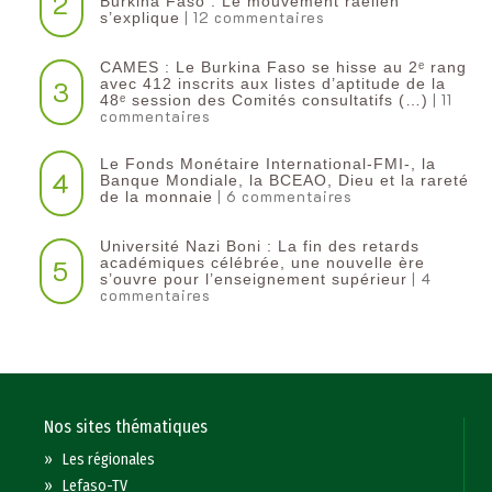
2
Burkina Faso : Le mouvement raëlien
| 12 commentaires
s’explique
CAMES : Le Burkina Faso se hisse au 2ᵉ rang
3
avec 412 inscrits aux listes d’aptitude de la
| 11
48ᵉ session des Comités consultatifs (…)
commentaires
Le Fonds Monétaire International-FMI-, la
4
Banque Mondiale, la BCEAO, Dieu et la rareté
| 6 commentaires
de la monnaie
Université Nazi Boni : La fin des retards
5
académiques célébrée, une nouvelle ère
| 4
s’ouvre pour l’enseignement supérieur
commentaires
Nos sites thématiques
»
Les régionales
»
Lefaso-TV