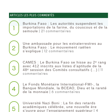
ARTICLES LES PLUS COMMENTÉS
Burkina Faso : Les autorités suspendent les
1
importations de la farine, du couscous et de la
| 21 commentaires
semoule
Une ambassade pour les extraterrestres au
2
Burkina Faso : Le mouvement raëlien
| 12 commentaires
s’explique
CAMES : Le Burkina Faso se hisse au 2ᵉ rang
3
avec 412 inscrits aux listes d’aptitude de la
| 11
48ᵉ session des Comités consultatifs (…)
commentaires
Le Fonds Monétaire International-FMI-, la
4
Banque Mondiale, la BCEAO, Dieu et la rareté
| 6 commentaires
de la monnaie
Université Nazi Boni : La fin des retards
5
académiques célébrée, une nouvelle ère
| 4
s’ouvre pour l’enseignement supérieur