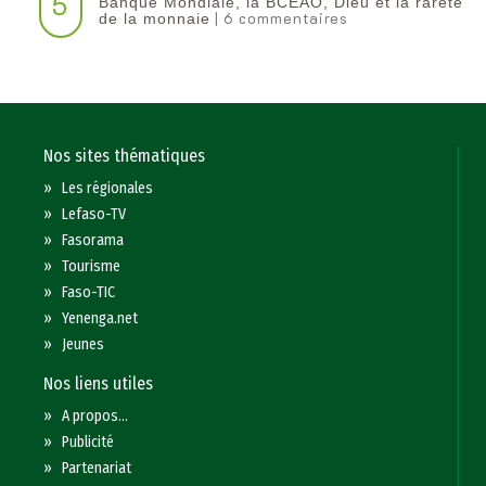
5
Banque Mondiale, la BCEAO, Dieu et la rareté
| 6 commentaires
de la monnaie
Nos sites thématiques
»
Les régionales
»
Lefaso-TV
»
Fasorama
»
Tourisme
»
Faso-TIC
»
Yenenga.net
»
Jeunes
Nos liens utiles
»
A propos...
»
Publicité
»
Partenariat