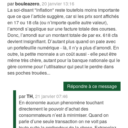
par
bouleazero
,
20 janvier 13:16
La soi-disant "inflation" reste toutefois moins importante
que ce que l’article suggère, car si les prix sont affichés
en 17 ou 18 cfa (ou n’importe quelle autre valeur),
l’arrondi s’applique sur une facture totale des courses.
Donc, l’arrondi sur un montant totale de par ex. 618 cfa
devient insignifiant. D’autant plus quand on paie avec
un portefeuille numérique - là, il n’y a plus d’arrondi. En
outre, la petite monnaie a un coût aussi - elle peut être
même très chère, autant pour la banque nationale qui le
gère comme pour l’utilisateur qui peut le perdre dans
ses poches trouées...
Répondre à ce message
par
TH
,
21 janvier 07:46
En économie aucun phenomène touchant
directement le pouvoir d’achat des
consommateurs n’est à minimiser. Quand on
parle d’une seule transaction on ne voit pas
toute suite la profondeur de la chose. Extrapolez