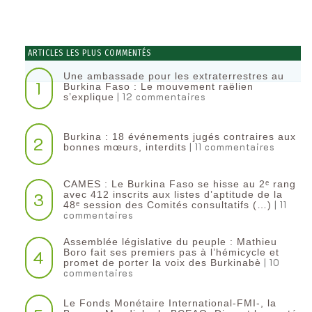
ARTICLES LES PLUS COMMENTÉS
Une ambassade pour les extraterrestres au
1
Burkina Faso : Le mouvement raëlien
| 12 commentaires
s’explique
Burkina : 18 événements jugés contraires aux
2
| 11 commentaires
bonnes mœurs, interdits
CAMES : Le Burkina Faso se hisse au 2ᵉ rang
3
avec 412 inscrits aux listes d’aptitude de la
| 11
48ᵉ session des Comités consultatifs (…)
commentaires
Assemblée législative du peuple : Mathieu
4
Boro fait ses premiers pas à l’hémicycle et
| 10
promet de porter la voix des Burkinabè
commentaires
Le Fonds Monétaire International-FMI-, la