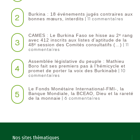
Burkina : 18 événements jugés contraires aux
2
| 11 commentaires
bonnes mœurs, interdits
CAMES : Le Burkina Faso se hisse au 2ᵉ rang
3
avec 412 inscrits aux listes d’aptitude de la
| 11
48ᵉ session des Comités consultatifs (…)
commentaires
Assemblée législative du peuple : Mathieu
4
Boro fait ses premiers pas à l’hémicycle et
| 10
promet de porter la voix des Burkinabè
commentaires
Le Fonds Monétaire International-FMI-, la
5
Banque Mondiale, la BCEAO, Dieu et la rareté
| 6 commentaires
de la monnaie
Nos sites thématiques