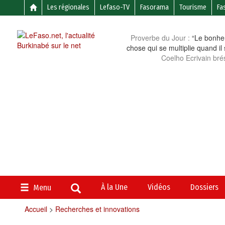
Les régionales
Lefaso-TV
Fasorama
Tourisme
Fa
Proverbe du Jour :
“Le bonheu
chose qui se multiplie quand il
Coelho Ecrivain brés
À la Une
Vidéos
Dossiers
Menu
Accueil
>
Recherches et innovations