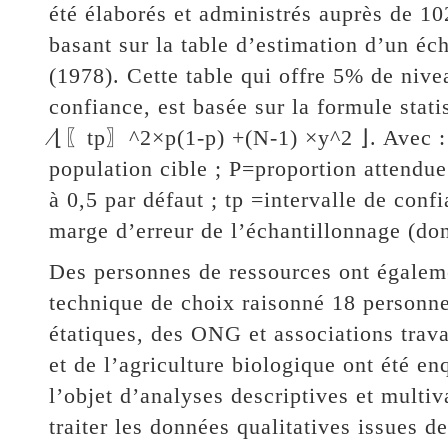
été élaborés et administrés auprès de 10
basant sur la table d’estimation d’un é
(1978). Cette table qui offre 5% de niv
confiance, est basée sur la formule sta
∕⌊〖tp〗^2×p(1-p) +(N-1) ×y^2 ⌋. Avec : n=
population cible ; P=proportion attendue
à 0,5 par défaut ; tp =intervalle de conf
marge d’erreur de l’échantillonnage (do
Des personnes de ressources ont égaleme
technique de choix raisonné 18 personne
étatiques, des ONG et associations trava
et de l’agriculture biologique ont été en
l’objet d’analyses descriptives et multi
traiter les données qualitatives issues d