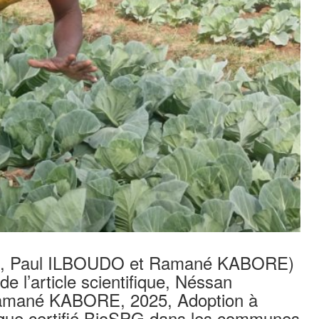
RO, Paul ILBOUDO et Ramané KABORE)
e l’article scientifique, Néssan
mané KABORE, 2025, Adoption à
ique certifié BioSPG dans les communes