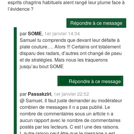
esprits chagrins habituels aient rangé leur plume face à
l’évidence ?
Répondre à ce message
par
SOME
,
1er janvier 14:34
Samuel tu comprends que devant leur défaite à
plate couture…. Alors !!! Certains ont totalement
disparu des radars, d’autres ont changé de pseu
et de stratégies. Mais nous les traquerons
jusqu’au bout SOME
Répondre à ce message
par
Passakziri
,
1er janvier 22:52
@ Samuel, Il faut juste demander au modérateur
combien de messages il n a pas publié. Le
nombre de commentaires sous un article n a
aucun rapport avec le nombre de commentaires
postés par les lecteurs. C est l une des raisons.
L autre raison peut être que le message n est