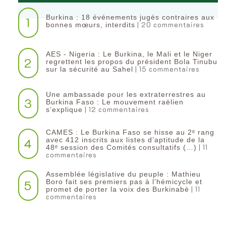
Burkina : 18 événements jugés contraires aux
1
| 20 commentaires
bonnes mœurs, interdits
AES - Nigeria : Le Burkina, le Mali et le Niger
2
regrettent les propos du président Bola Tinubu
| 15 commentaires
sur la sécurité au Sahel
Une ambassade pour les extraterrestres au
3
Burkina Faso : Le mouvement raëlien
| 12 commentaires
s’explique
CAMES : Le Burkina Faso se hisse au 2ᵉ rang
4
avec 412 inscrits aux listes d’aptitude de la
| 11
48ᵉ session des Comités consultatifs (…)
commentaires
Assemblée législative du peuple : Mathieu
5
Boro fait ses premiers pas à l’hémicycle et
| 11
promet de porter la voix des Burkinabè
commentaires