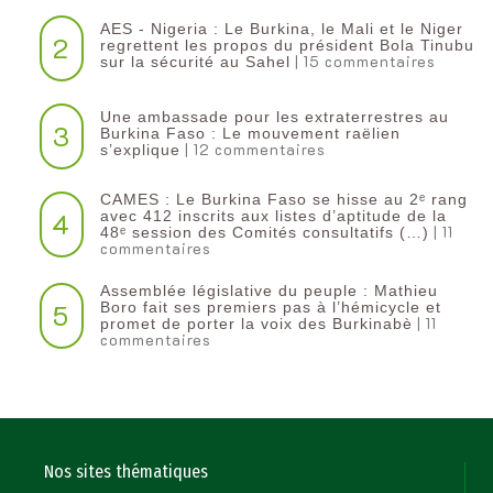
AES - Nigeria : Le Burkina, le Mali et le Niger
2
regrettent les propos du président Bola Tinubu
| 15 commentaires
sur la sécurité au Sahel
Une ambassade pour les extraterrestres au
3
Burkina Faso : Le mouvement raëlien
| 12 commentaires
s’explique
CAMES : Le Burkina Faso se hisse au 2ᵉ rang
4
avec 412 inscrits aux listes d’aptitude de la
| 11
48ᵉ session des Comités consultatifs (…)
commentaires
Assemblée législative du peuple : Mathieu
5
Boro fait ses premiers pas à l’hémicycle et
| 11
promet de porter la voix des Burkinabè
commentaires
Nos sites thématiques