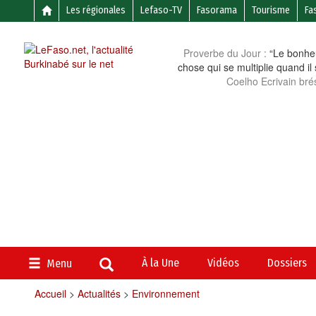
Les régionales
Lefaso-TV
Fasorama
Tourisme
Fa
Proverbe du Jour :
“Le bonheu
chose qui se multiplie quand il
Coelho Ecrivain brés
À la Une
Vidéos
Dossiers
Menu
Accueil
>
Actualités
>
Environnement