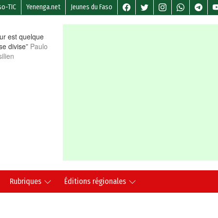
so-TIC
Yenenga.net
Jeunes du Faso
r est quelque
 se divise”
Paulo
ilien
Rubriques
Éditions régionales