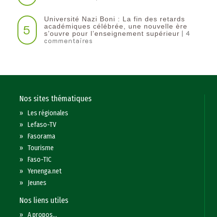
Université Nazi Boni : La fin des retards
5
académiques célébrée, une nouvelle ère
| 4
s’ouvre pour l’enseignement supérieur
commentaires
Nos sites thématiques
»
Les régionales
»
Lefaso-TV
»
Fasorama
»
Tourisme
»
Faso-TIC
»
Yenenga.net
»
Jeunes
Nos liens utiles
»
A propos...