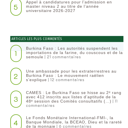
Appel à candidatures pour l’admission en
5
master niveau 2 au titre de l’année
universitaire 2026-2027
ARTICLES LES PLUS COMMENTÉS
Burkina Faso : Les autorités suspendent les
1
importations de la farine, du couscous et de la
| 21 commentaires
semoule
Une ambassade pour les extraterrestres au
2
Burkina Faso : Le mouvement raëlien
| 12 commentaires
s’explique
CAMES : Le Burkina Faso se hisse au 2ᵉ rang
3
avec 412 inscrits aux listes d’aptitude de la
| 11
48ᵉ session des Comités consultatifs (…)
commentaires
Le Fonds Monétaire International-FMI-, la
4
Banque Mondiale, la BCEAO, Dieu et la rareté
| 6 commentaires
de la monnaie