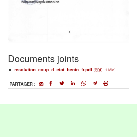
Documents joints
resolution_coup_d_etat_benin_fr.pdf
(
PDF
-
1 Mio
)
PARTAGER :