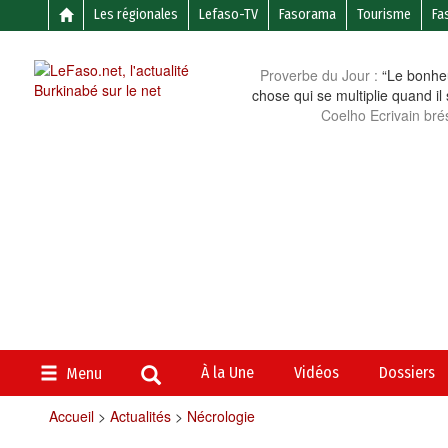
Les régionales
Lefaso-TV
Fasorama
Tourisme
Fa
Proverbe du Jour :
“Le bonheu
chose qui se multiplie quand il
Coelho Ecrivain brés
À la Une
Vidéos
Dossiers
Menu
Accueil
>
Actualités
>
Nécrologie