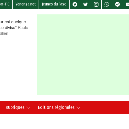
so-TIC
Yenenga.net
Jeunes du Faso
r est quelque
 se divise”
Paulo
ilien
Rubriques
Éditions régionales