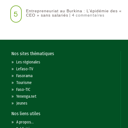
Entrepreneuriat au Burkina : L’épidémie des «
5
| 4 commentaires
CEO » sans salariés
Nos sites thématiques
»
Les régionales
»
Lefaso-TV
»
Fasorama
»
Tourisme
»
Faso-TIC
»
Yenenga.net
»
Jeunes
Nos liens utiles
»
A propos...