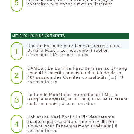
5
contraires aux bonnes mœurs, interdits
ARTICLES LES PLUS COMMENTÉS
Une ambassade pour les extraterrestres au
1
Burkina Faso : Le mouvement raëlien
| 12 commentaires
s’explique
CAMES : Le Burkina Faso se hisse au 2ᵉ rang
2
avec 412 inscrits aux listes d’aptitude de la
| 11
48ᵉ session des Comités consultatifs (…)
commentaires
Le Fonds Monétaire International-FMI-, la
3
Banque Mondiale, la BCEAO, Dieu et la rareté
| 6 commentaires
de la monnaie
Université Nazi Boni : La fin des retards
4
académiques célébrée, une nouvelle ère
| 4
s’ouvre pour l’enseignement supérieur
commentaires