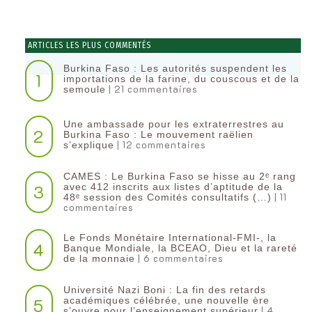
ARTICLES LES PLUS COMMENTÉS
Burkina Faso : Les autorités suspendent les
1
importations de la farine, du couscous et de la
| 21 commentaires
semoule
Une ambassade pour les extraterrestres au
2
Burkina Faso : Le mouvement raëlien
| 12 commentaires
s’explique
CAMES : Le Burkina Faso se hisse au 2ᵉ rang
3
avec 412 inscrits aux listes d’aptitude de la
| 11
48ᵉ session des Comités consultatifs (…)
commentaires
Le Fonds Monétaire International-FMI-, la
4
Banque Mondiale, la BCEAO, Dieu et la rareté
| 6 commentaires
de la monnaie
Université Nazi Boni : La fin des retards
5
académiques célébrée, une nouvelle ère
| 4
s’ouvre pour l’enseignement supérieur