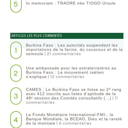
5
In memoriam : TRAORE née TIOGO Ursule
ARTICLES LES PLUS COMMENTÉS
Burkina Faso : Les autorités suspendent les
1
importations de la farine, du couscous et de la
| 21 commentaires
semoule
Une ambassade pour les extraterrestres au
2
Burkina Faso : Le mouvement raëlien
| 12 commentaires
s’explique
CAMES : Le Burkina Faso se hisse au 2ᵉ rang
3
avec 412 inscrits aux listes d’aptitude de la
| 11
48ᵉ session des Comités consultatifs (…)
commentaires
Le Fonds Monétaire International-FMI-, la
4
Banque Mondiale, la BCEAO, Dieu et la rareté
| 6 commentaires
de la monnaie