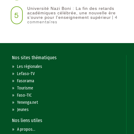
Université Nazi Boni : La fin des retards
5
académiques célébrée, une nouvelle ère
| 4
s’ouvre pour l’enseignement supérieur
commentaires
Nos sites thématiques
»
Les régionales
»
Lefaso-TV
»
Fasorama
»
Tourisme
»
Faso-TIC
»
Yenenga.net
»
Jeunes
Nos liens utiles
»
A propos...