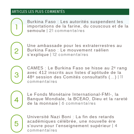
ARTICLES LES PLUS COMMENTÉS
Burkina Faso : Les autorités suspendent les
1
importations de la farine, du couscous et de la
| 21 commentaires
semoule
Une ambassade pour les extraterrestres au
2
Burkina Faso : Le mouvement raëlien
| 12 commentaires
s’explique
CAMES : Le Burkina Faso se hisse au 2ᵉ rang
3
avec 412 inscrits aux listes d’aptitude de la
| 11
48ᵉ session des Comités consultatifs (…)
commentaires
Le Fonds Monétaire International-FMI-, la
4
Banque Mondiale, la BCEAO, Dieu et la rareté
| 6 commentaires
de la monnaie
Université Nazi Boni : La fin des retards
5
académiques célébrée, une nouvelle ère
| 4
s’ouvre pour l’enseignement supérieur
commentaires