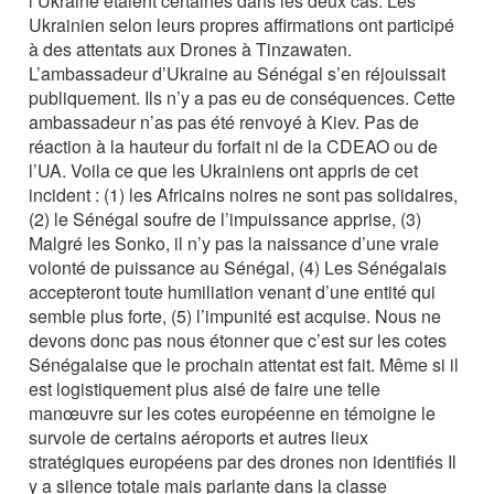
l’Ukraine étaient certaines dans les deux cas. Les
Ukrainien selon leurs propres affirmations ont participé
à des attentats aux Drones à Tinzawaten.
L’ambassadeur d’Ukraine au Sénégal s’en réjouissait
publiquement. Ils n’y a pas eu de conséquences. Cette
ambassadeur n’as pas été renvoyé à Kiev. Pas de
réaction à la hauteur du forfait ni de la CDEAO ou de
l’UA. Voila ce que les Ukrainiens ont appris de cet
incident : (1) les Africains noires ne sont pas solidaires,
(2) le Sénégal soufre de l’impuissance apprise, (3)
Malgré les Sonko, il n’y pas la naissance d’une vraie
volonté de puissance au Sénégal, (4) Les Sénégalais
accepteront toute humiliation venant d’une entité qui
semble plus forte, (5) l’impunité est acquise. Nous ne
devons donc pas nous étonner que c’est sur les cotes
Sénégalaise que le prochain attentat est fait. Même si il
est logistiquement plus aisé de faire une telle
manœuvre sur les cotes européenne en témoigne le
survole de certains aéroports et autres lieux
stratégiques européens par des drones non identifiés Il
y a silence totale mais parlante dans la classe