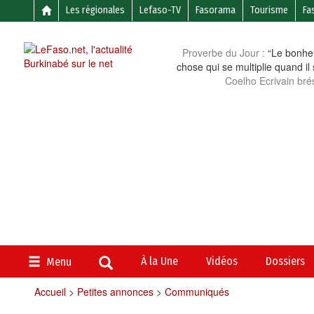
Les régionales
Lefaso-TV
Fasorama
Tourisme
Fa
Proverbe du Jour :
“Le bonheu
chose qui se multiplie quand il
Coelho Ecrivain brés
À la Une
Vidéos
Dossiers
Menu
Accueil
>
Petites annonces
>
Communiqués