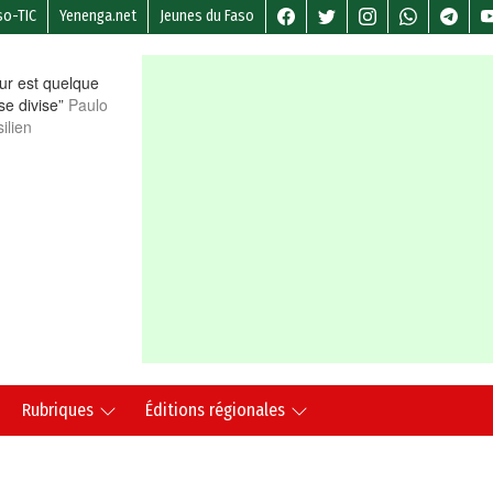
so-TIC
Yenenga.net
Jeunes du Faso
r est quelque
 se divise”
Paulo
ilien
Rubriques
Éditions régionales