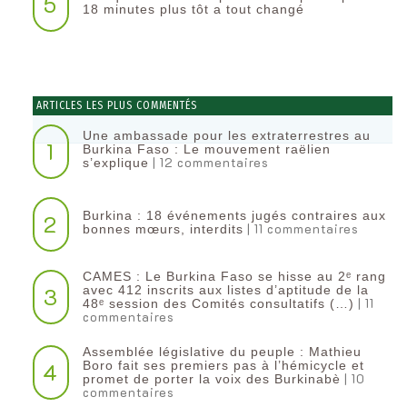
5
18 minutes plus tôt a tout changé
ARTICLES LES PLUS COMMENTÉS
Une ambassade pour les extraterrestres au
1
Burkina Faso : Le mouvement raëlien
| 12 commentaires
s’explique
Burkina : 18 événements jugés contraires aux
2
| 11 commentaires
bonnes mœurs, interdits
CAMES : Le Burkina Faso se hisse au 2ᵉ rang
3
avec 412 inscrits aux listes d’aptitude de la
| 11
48ᵉ session des Comités consultatifs (…)
commentaires
Assemblée législative du peuple : Mathieu
4
Boro fait ses premiers pas à l’hémicycle et
| 10
promet de porter la voix des Burkinabè
commentaires