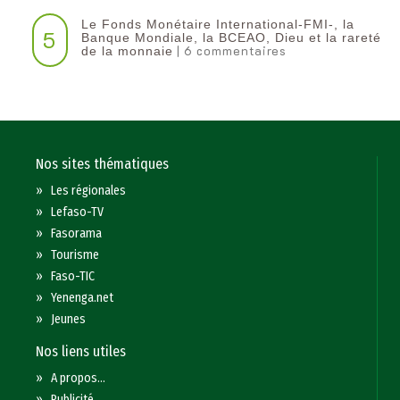
Le Fonds Monétaire International-FMI-, la
5
Banque Mondiale, la BCEAO, Dieu et la rareté
| 6 commentaires
de la monnaie
Nos sites thématiques
»
Les régionales
»
Lefaso-TV
»
Fasorama
»
Tourisme
»
Faso-TIC
»
Yenenga.net
»
Jeunes
Nos liens utiles
»
A propos...
»
Publicité