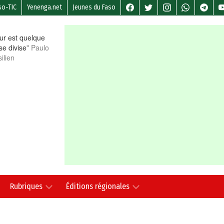
so-TIC
Yenenga.net
Jeunes du Faso
r est quelque
 se divise”
Paulo
ilien
Rubriques
Éditions régionales