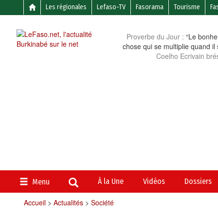
Les régionales
Lefaso-TV
Fasorama
Tourisme
Fa
Proverbe du Jour :
“Le bonheu
chose qui se multiplie quand il
Coelho Ecrivain brés
À la Une
Vidéos
Dossiers
Menu
Accueil
>
Actualités
>
Société